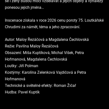
se i ženy budou moci vzdělávat a jejich objevy a vynálezy
ponesou jejich jména…
Inscenace získala v roce 2026 cenu poroty 75. Loutkářské
Chrudimi za námět, téma a jeho zpracování.
Autor: Maloy Řezáčová a Magdalena Čechlovská
Režie: Pavlína Maloy Řezáčová
Obsazení: Míša Kuptíková, Michal Víšek, Petra
Hofmanová, Magdalena Čechlovská
Loutky: Jiří Polman
Kostýmy: Karolína Zelenková Vajdičová a Petra
Hofmanová
Technické a světelné efekty: Roman Žičař
Hudba: Pavel Kuptík