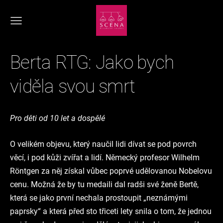
Berta RTG: Jako bych
viděla svou smrt
Pro děti od 10 let a dospělé
O velikém objevu, který naučil lidi dívat se pod povrch
věcí, i pod kůži zvířat a lidí. Německý profesor Wilhelm
Röntgen za něj získal vůbec poprvé udělovanou Nobelovu
cenu. Možná že by tu medaili dal radši své ženě Bertě,
která se jako první nechala prostoupit „neznámými
paprsky“ a která před sto třiceti lety snila o tom, že jednou